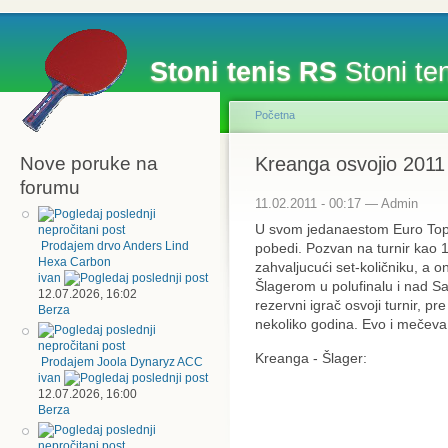
Stoni tenis RS
Stoni ten
Početna
Nove poruke na
Kreanga osvojio 2011
forumu
11.02.2011 - 00:17 — Admin
U svom jedanaestom Euro Top 
Prodajem drvo Anders Lind
pobedi. Pozvan na turnir kao 1
Hexa Carbon
zahvaljucući set-količniku, a
ivan
Šlagerom u polufinalu i nad Sa
12.07.2026, 16:02
rezervni igrač osvoji turnir, pr
Berza
nekoliko godina. Evo i mečeva
Kreanga - Šlager:
Prodajem Joola Dynaryz ACC
ivan
12.07.2026, 16:00
Berza