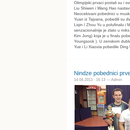
Olimpijski prvaci postali su i 
Liu Shiwen i Wang Hao nastavljaj
Neocekivani pobednici u mus
Yuan iz Tajvana, pobedili su 
Liqin / Zhou Yu u polufinalu i 
senzacionalnije je zlato u mi
Kim Jong) koja je u finalu po
Youngsook ). U zenskom dublu n
Yue i Li Xiaoxia pobedile Ding 
Nindze pobednici prve
14.04.2013 - 16:13 — Admin