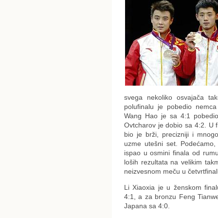
svega nekoliko osvajača ta
polufinalu je pobedio nemca
Wang Hao je sa 4:1 pobedio
Ovtcharov je dobio sa 4:2. U f
bio je brži, precizniji i mn
uzme utešni set. Podećamo, 
ispao u osmini finala od rumu
loših rezultata na velikim t
neizvesnom meču u četvrtfinal
Li Xiaoxia je u ženskom fina
4:1, a za bronzu Feng Tianwe
Japana sa 4:0.