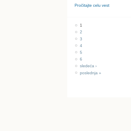
Pročitajte celu vest
1
2
3
4
5
6
sledeća ›
poslednja »