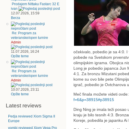
Prodajem Nittaku Fastarc 32 E
ivan
12.07.2026, 15:59
Berza
Re: Program za
veteranske/open turnire
Admin
11.07.2026, 16:24
očekivalo, pobedio je sa 4:0. 
Opšte teme
pobede na Svetskom prvenstvu
olimpijskim igrama. Obojica n
Long je pobedio japanca Jun 
Re: Program za
4:1. Za bronzu Mizutani pob
veteranske/open turnire
kome su ovo bile pete Olimpijs
Admin
igrač, pobedio je Ovtcharova u 
10.07.2026, 23:11
Meč finala možete videti ovde
Opšte teme
f=6&p=38915#p38915
Latest reviews
Ding Ning je imala teži posao u 
kraju je bilo tesnih 4:3. Bron
Pedja reviewed Xiom Sigma II
Koreje, pobedila je japanku Ai
Europe
vombi reviewed Xiom Vega Pro