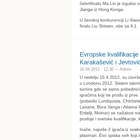
četvrtfinalu Ma Lin je izgubi
Jianga iz Hong Konga.
U ženskoj konkurenciji Li Xiaox
finalu Liu Shiwen, obe sa 4:1.
Evropske kvalifikacije
Karakašević i Jevtović
16.04.2012 - 12:30 — Admin
U nedelju 15.4.2012. su završe
u Londonu 2012. Sistem takmič
turnira gde se samo pobednici k
igračima koji ne prođu iz prve
(pobedio Lundquista, Chtchetin
Lasana, Bora Vanga i Adama Pa
Erdelji, Molnar) se nažalost nis
postoje i svetske kvalifikacije,
Inače, najviše 2 igrača iz svak
plasman. Evo spiska svih koji s