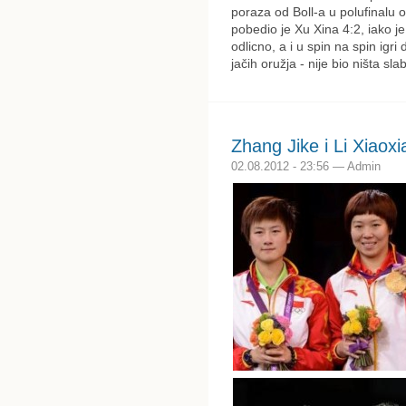
poraza od Boll-a u polufinalu 
pobedio je Xu Xina 4:2, iako je
odlicno, a i u spin na spin igri
jačih oružja - nije bio ništa sla
Zhang Jike i Li Xiaoxia
02.08.2012 - 23:56 — Admin