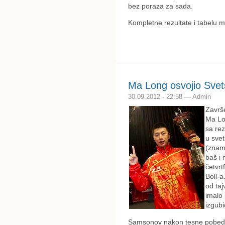
bez poraza za sada.
Kompletne rezultate i tabelu m
Ma Long osvojio Svet
30.09.2012 - 22:58 — Admin
Završ
Ma Lo
sa rez
u sve
(znamo
baš i
četvrt
Boll-a
od ta
imalo 
izgubi
Samsonov nakon tesne pobede 