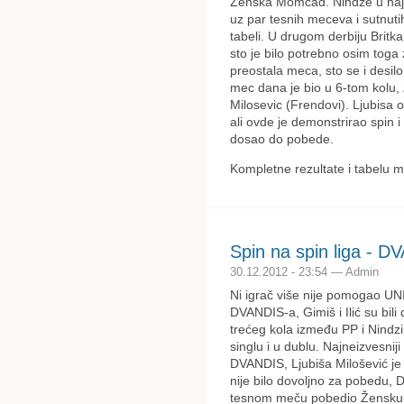
Zenska Momcad. Nindze u najj
uz par tesnih meceva i sutnuti
tabeli. U drugom derbiju Britka
sto je bilo potrebno osim toga
preostala meca, sto se i desilo
mec dana je bio u 6-tom kolu, 
Milosevic (Frendovi). Ljubisa 
ali ovde je demonstrirao spin i
dosao do pobede.
Kompletne rezultate i tabelu m
Spin na spin liga - D
30.12.2012 - 23:54 — Admin
Ni igrač više nije pomogao UNI
DVANDIS-a, Gimiš i Ilić su bil
trećeg kola između PP i Nindzi p
singlu i u dublu. Najneizvesnij
DVANDIS, Ljubiša Milošević je o
nije bilo dovoljno za pobedu,
tesnom meču pobedio Žensku 