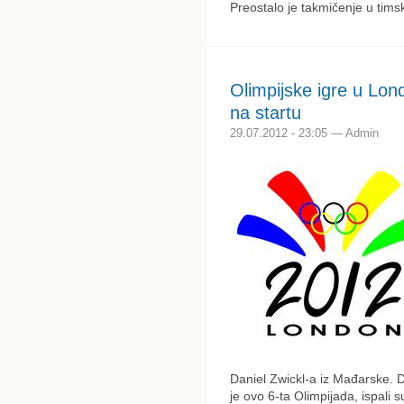
Preostalo je takmičenje u timsk
Olimpijske igre u Lon
na startu
29.07.2012 - 23:05 — Admin
Daniel Zwickl-a iz Mađarske. D
je ovo 6-ta Olimpijada, ispali 