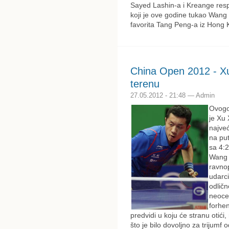
Sayed Lashin-a i Kreange res
koji je ove godine tukao Wang 
favorita Tang Peng-a iz Hong 
China Open 2012 - Xu
terenu
27.05.2012 - 21:48 — Admin
Ovogo
je Xu 
najveć
na put
sa 4:2
Wang L
ravnop
udarci
odličn
neocek
forhe
predvidi u koju će stranu otić
što je bilo dovoljno za trijumf 