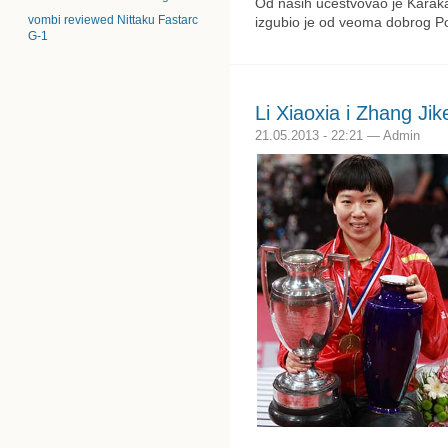
Od naših učestvovao je Karaka
vombi reviewed Nittaku Fastarc
izgubio je od veoma dobrog Pol 
G-1
Li Xiaoxia i Zhang Jik
21.05.2013 - 22:21 — Admin