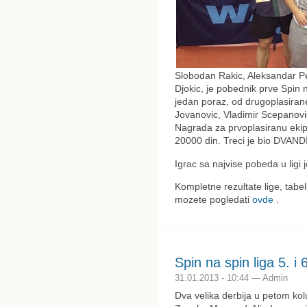
Slobodan Rakic, Aleksandar Pe
Djokic, je pobednik prve Spin 
jedan poraz, od drugoplasiran
Jovanovic, Vladimir Scepanovi
Nagrada za prvoplasiranu ekip
20000 din. Treci je bio DVANDIS
Igrac sa najvise pobeda u ligi j
Kompletne rezultate lige, tabe
mozete pogledati
ovde
.
Spin na spin liga 5. i 
31.01.2013 - 10:44 — Admin
Dva velika derbija u petom kolu