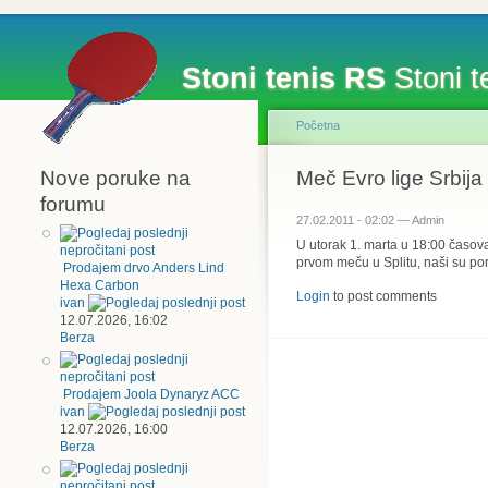
Stoni tenis RS
Stoni te
Početna
Nove poruke na
Meč Evro lige Srbija
forumu
27.02.2011 - 02:02 — Admin
U utorak 1. marta u 18:00 časov
prvom meču u Splitu, naši su por
Prodajem drvo Anders Lind
Hexa Carbon
Login
to post comments
ivan
12.07.2026, 16:02
Berza
Prodajem Joola Dynaryz ACC
ivan
12.07.2026, 16:00
Berza