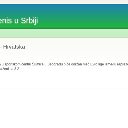
nis u Srbiji
 - Hrvatska
a u sportskom centru Šumice u Beogradu biće održan meč Evro lige između reprezen
aženi sa 3:2.