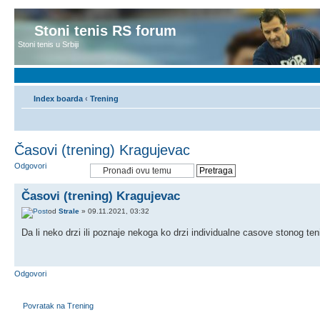
Stoni tenis RS forum
Stoni tenis u Srbiji
Index boarda
‹
Trening
Časovi (trening) Kragujevac
Odgovori
Časovi (trening) Kragujevac
od
Strale
» 09.11.2021, 03:32
Da li neko drzi ili poznaje nekoga ko drzi individualne casove stonog te
Odgovori
Povratak na Trening