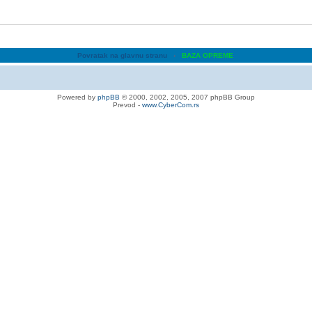
Povratak na glavnu stranu
‹
BAZA OPREME
Powered by
phpBB
© 2000, 2002, 2005, 2007 phpBB Group
Prevod -
www.CyberCom.rs