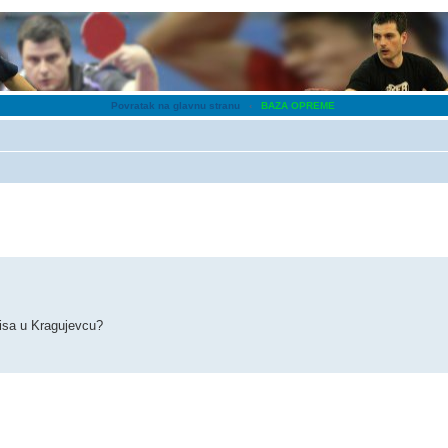
Povratak na glavnu stranu
‹
BAZA OPREME
nisa u Kragujevcu?