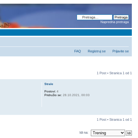
Napredna pretraga
FAQ
Registruj se
Prijavite se
1 Post • Stranica
1
od
1
Strale
Postovi:
4
Pridružio se:
28.10.2021, 00:03
1 Post • Stranica
1
od
1
Idi na: