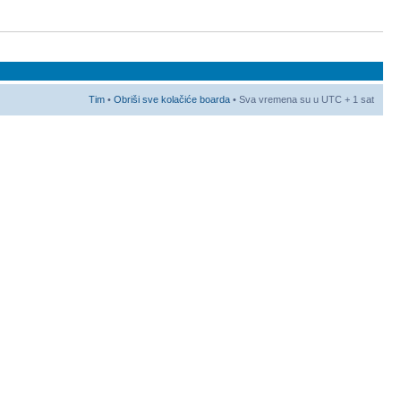
Tim
•
Obriši sve kolačiće boarda
• Sva vremena su u UTC + 1 sat