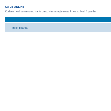
KO JE ONLINE
Korisnici koji su trenutno na forumu: Nema registrovanih korisnika i 4 gostiju
Index boarda