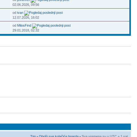
6
02.06.2026, 09:56
od
ivan
12.07.2026, 16:02
od
MilosFind
29.01.2018, 02:32
Tim
•
Obriši sve kolačiće boarda
• Sva vremena su u UTC + 1 sat