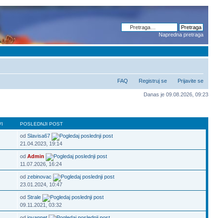
Napredna pretraga
FAQ
Registruj se
Prijavite se
Danas je 09.08.2026, 09:23
I
POSLEDNJI POST
od
Slavisa67
21.04.2023, 19:14
od
Admin
11.07.2026, 16:24
od
zebinovac
23.01.2024, 10:47
od
Strale
09.11.2021, 03:32
od
jovannet