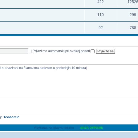
422
1252
110
299
92
788
|
Prijavi me automatski pri svakoj poseti
i su bazirani na članovima aktivnim u poslednjih 10 minuta)
 je
Teodorcic
Povratak na glavnu stranu
‹
BAZA OPREME