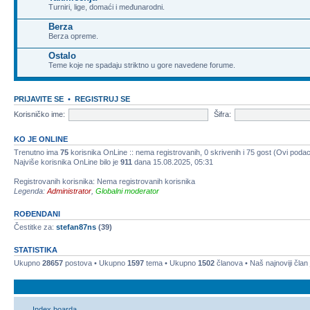
Turniri, lige, domaći i međunarodni.
Berza
Berza opreme.
Ostalo
Teme koje ne spadaju striktno u gore navedene forume.
PRIJAVITE SE
•
REGISTRUJ SE
Korisničko ime:
Šifra:
KO JE ONLINE
Trenutno ima
75
korisnika OnLine :: nema registrovanih, 0 skrivenih i 75 gost (Ovi podac
Najviše korisnika OnLine bilo je
911
dana 15.08.2025, 05:31
Registrovanih korisnika: Nema registrovanih korisnika
Legenda:
Administrator
,
Globalni moderator
ROĐENDANI
Čestitke za:
stefan87ns
(39)
STATISTIKA
Ukupno
28657
postova • Ukupno
1597
tema • Ukupno
1502
članova • Naš najnoviji član
Index boarda