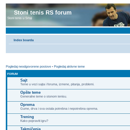
Stoni tenis RS forum
Stoni tenis u Srbiji
Index boarda
Pogledaj neodgovorene postove
•
Pogledaj aktivne teme
FORUM
Sajt
Teme u vezi sajta i foruma, izmene, pitanja, problemi.
Opšte teme
Generalne teme o stonom tenisu.
Oprema
Gume, drva i sva ostala potrebna i nepotrebna oprema.
Trening
Kako popraviti igru?
Takmičenja