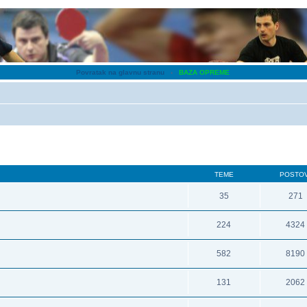
Povratak na glavnu stranu
‹
BAZA OPREME
TEME
POSTOV
35
271
224
4324
582
8190
131
2062