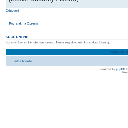
Odgovori
Povratak na Oprema
KO JE ONLINE
Korisnici koji su trenutno na forumu: Nema registrovanih korisnika i 2 gostiju
Povratak na g
Index boarda
Powered by
phpBB
©
Pre