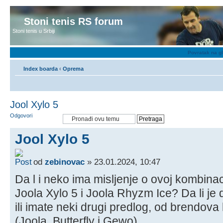
Stoni tenis RS forum
Stoni tenis u Srbiji
Povratak na g
Index boarda
‹
Oprema
Jool Xylo 5
Odgovori
Jool Xylo 5
od
zebinovac
» 23.01.2024, 10:47
Da l i neko ima misljenje o ovoj kombinac
Joola Xylo 5 i Joola Rhyzm Ice? Da li je 
ili imate neki drugi predlog, od brendova
(Joola, Butterfly i Gewo)