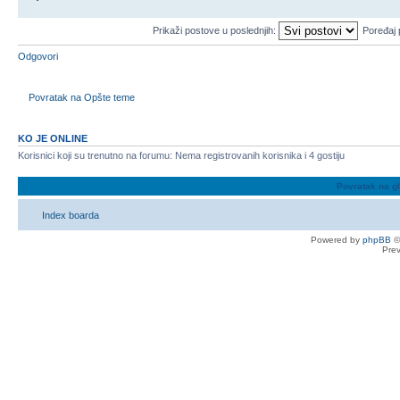
Prikaži postove u poslednjih:
Poređaj
Odgovori
Povratak na Opšte teme
KO JE ONLINE
Korisnici koji su trenutno na forumu: Nema registrovanih korisnika i 4 gostiju
Povratak na g
Index boarda
Powered by
phpBB
©
Pre