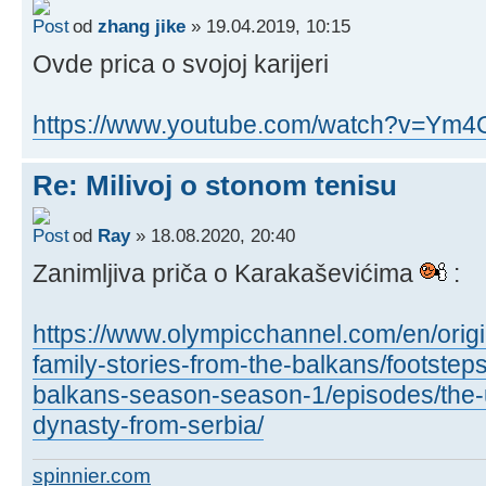
od
zhang jike
» 19.04.2019, 10:15
Ovde prica o svojoj karijeri
https://www.youtube.com/watch?v=Y
Re: Milivoj o stonom tenisu
od
Ray
» 18.08.2020, 20:40
Zanimljiva priča o Karakaševićima
:
https://www.olympicchannel.com/en/origin
family-stories-from-the-balkans/footsteps
balkans-season-season-1/episodes/the-un
dynasty-from-serbia/
spinnier.com