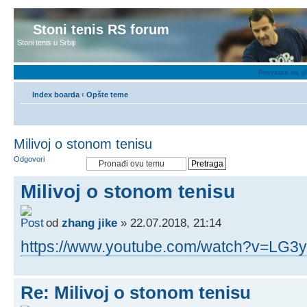
Stoni tenis RS forum
Stoni tenis u Srbiji
Povratak na g
Index boarda
‹
Opšte teme
Milivoj o stonom tenisu
Odgovori
Milivoj o stonom tenisu
od
zhang jike
» 22.07.2018, 21:14
https://www.youtube.com/watch?v=LG
Re: Milivoj o stonom tenisu