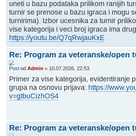
uneti u bazu podataka prilikom ranijih tur
turnir se prenose u bazu igraca i mogu se
turnirima). Izbor ucesnika za turnir prilik
vise kategorija i veci broj igraca ima drug
https://youtu.be/Q7qRwjauKxE
Re: Program za veteranske/open t
od
Admin
» 10.07.2026, 22:53
Primer za vise kategorija, evidentiranje pr
grupa na osnovu prijava:
https://www.y
v=gtbuCizhOS4
Re: Program za veteranske/open t