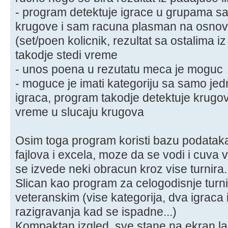
- program detektuje igrace u grupama sa
krugove i sam racuna plasman na osnovu
(set/poen kolicnik, rezultat sa ostalima iz
takodje stedi vreme
- unos poena u rezutatu meca je moguc
- moguce je imati kategoriju sa samo jed
igraca, program takodje detektuje krugo
vreme u slucaju krugova
Osim toga program koristi bazu podataka,
fajlova i excela, moze da se vodi i cuva v
se izvede neki obracun kroz vise turnira.
Slican kao program za celogodisnje turnir
veteranskim (vise kategorija, dva igraca 
razigravanja kad se ispadne...)
Kompaktan izgled, sve stane na ekran l