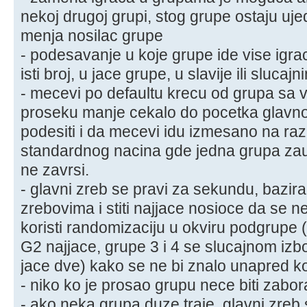
nekoj drugoj grupi, stog grupe ostaju u
menja nosilac grupe
- podesavanje u koje grupe ide vise igr
isti broj, u jace grupe, u slavije ili sluca
- mecevi po defaultu krecu od grupa sa v
proseku manje cekalo do pocetka glavno
podesiti i da mecevi idu izmesano na ra
standardnog nacina gde jedna grupa za
ne zavrsi.
- glavni zreb se pravi za sekundu, bazir
zrebovima i stiti najjace nosioce da se 
koristi randomizaciju u okviru podgrupe 
G2 najjace, grupe 3 i 4 se slucajnom iz
jace dve) kako se ne bi znalo unapred k
- niko ko je prosao grupu nece biti zabor
- ako neka grupa duze traje, glavni zreb 