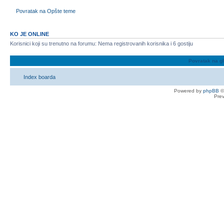
Povratak na Opšte teme
KO JE ONLINE
Korisnici koji su trenutno na forumu: Nema registrovanih korisnika i 6 gostiju
Povratak na g
Index boarda
Powered by
phpBB
©
Pre