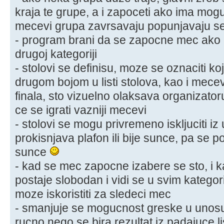
kraja te grupe, a i zapoceti ako ima mo
mecevi grupa zavrsavaju popunjavaju se
- program brani da se zapocne mec ako i
drugoj kategoriji
- stolovi se definisu, moze se oznaciti koji
drugom bojom u listi stolova, kao i mecevi 
finala, sto vizuelno olaksava organizato
ce se igrati vazniji mecevi
- stolovi se mogu privremeno iskljuciti iz
prokisnjava plafon ili bije sunce, pa se po
sunce
- kad se mec zapocne izabere se sto, i k
postaje slobodan i vidi se u svim katego
moze iskoristiti za sledeci mec
- smanjuje se mogucnost greske u unosu 
rucno nego se bira rezultat iz padajuce li