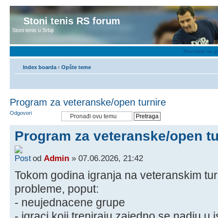
Stoni tenis RS forum
Stoni tenis u Srbiji
Povratak na g
Index boarda
‹
Opšte teme
Program za veteranske/open turnire
Odgovori
Program za veteranske/open tu
od
Admin
» 07.06.2026, 21:42
Tokom godina igranja na veteranskim tu
probleme, poput:
- neujednacene grupe
- igraci koji treniraju zajedno se nadju u i