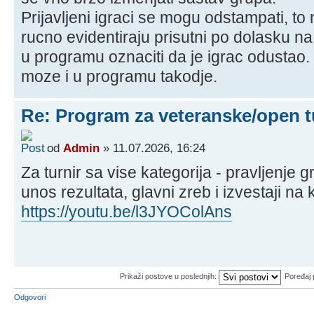
Prijavljeni igraci se mogu odstampati, to
rucno evidentiraju prisutni po dolasku na 
u programu oznaciti da je igrac odustao. 
moze i u programu takodje.
Re: Program za veteranske/open t
od
Admin
» 11.07.2026, 16:24
Za turnir sa vise kategorija - pravljenje 
unos rezultata, glavni zreb i izvestaji na 
https://youtu.be/l3JYOColAns
Prikaži postove u poslednjih:
Poređaj
Odgovori