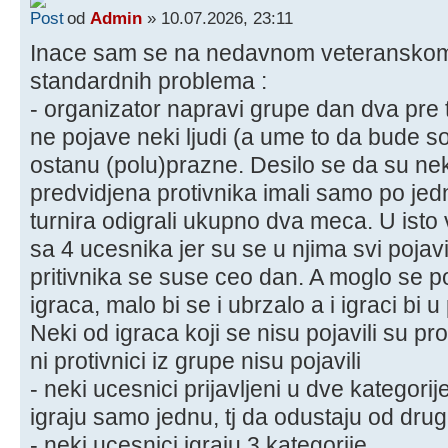
od
Admin
» 10.07.2026, 23:11
Inace sam se na nedavnom veteranskom 
standardnih problema :
- organizator napravi grupe dan dva pre t
ne pojave neki ljudi (a ume to da bude so
ostanu (polu)prazne. Desilo se da su neki
predvidjena protivnika imali samo po jedn
turnira odigrali ukupno dva meca. U isto
sa 4 ucesnika jer su se u njima svi pojavil
pritivnika se suse ceo dan. A moglo se p
igraca, malo bi se i ubrzalo a i igraci bi u
Neki od igraca koji se nisu pojavili su pro
ni protivnici iz grupe nisu pojavili
- neki ucesnici prijavljeni u dve kategori
igraju samo jednu, tj da odustaju od dru
- neki ucesnici igraju 3 kategorije