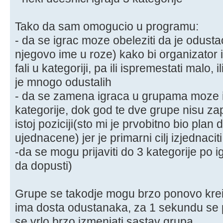
Tako da sam omogucio u programu:
- da se igrac moze obeleziti da je odusta
njegovo ime u roze) kako bi organizator 
fali u kategoriji, pa ili ispremestati malo,
je mnogo odustalih
- da se zamena igraca u grupama moze iz
kategorije, dok god te dve grupe nisu zap
istoj poziciji(sto mi je prvobitno bio plan 
ujednacene) jer je primarni cilj izjednaci
-da se mogu prijaviti do 3 kategorije po i
da dopusti)
Grupe se takodje mogu brzo ponovo kreir
ima dosta odustanaka, za 1 sekundu se 
se vrlo brzo izmenjati sastav grupa.