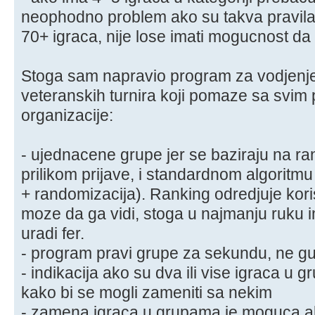
neophodno problem ako su takva pravila)
70+ igraca, nije lose imati mogucnost d
Stoga sam napravio program za vodjenje (
veteranskih turnira koji pomaze sa svim
organizacije:
- ujednacene grupe jer se baziraju na ra
prilikom prijave, i standardnom algoritm
+ randomizacija). Ranking odredjuje kori
moze da ga vidi, stoga u najmanju ruku
uradi fer.
- program pravi grupe za sekundu, ne g
- indikacija ako su dva ili vise igraca u g
kako bi se mogli zameniti sa nekim
- zamena igraca u grupama je moguca ali