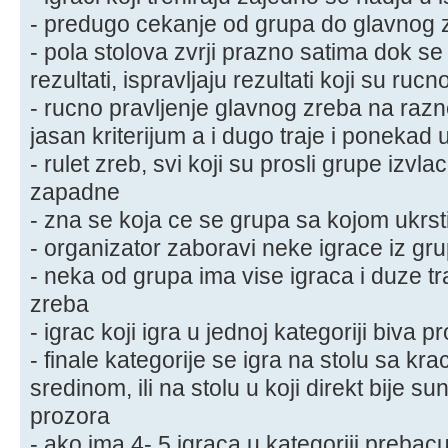
- predugo cekanje od grupa do glavnog 
- pola stolova zvrji prazno satima dok s
rezultati, ispravljaju rezultati koji su ruc
- rucno pravljenje glavnog zreba na razn
jasan kriterijum a i dugo traje i ponekad
- rulet zreb, svi koji su prosli grupe izv
zapadne
- zna se koja ce se grupa sa kojom ukrst
- organizator zaboravi neke igrace iz gr
- neka od grupa ima vise igraca i duze tra
zreba
- igrac koji igra u jednoj kategoriji biva 
- finale kategorije se igra na stolu sa 
sredinom, ili na stolu u koji direkt bije 
prozora
- ako ima 4- 5 igraca u kategoriji prebacu