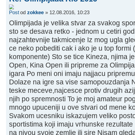
od
zokkee
» 12.08.2016, 10:23
Olimpijada je velika stvar za svakog spo
sto se desava retko - jednom u cetiri god
najzahtevnije takmicenje Iz mog ugla gle
ce neko pobediti cak i ako je u top formi
komponente) Sto se tice Kineza, njima je
Open, Kina Open ili pripreme za Olimpij
igara Po meni oni imaju najjacu pripremu 
Dolaze na igre sa vise samopouzdanja 
teske meceve,najcesce protiv drugih azi
njih po spremnosti To je moj amateur po
mnogo upuceniji u ove stvari od mene koj
Svakom ucesniku iskazujem veliko postov
sportistima koji imaju vrhunske rezultate
na nivou svoje zemlje ili sire Nisam gled