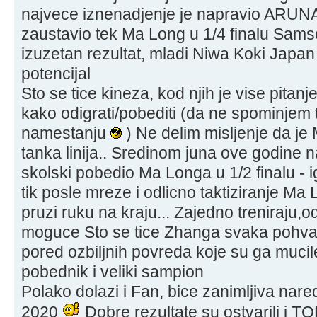
najvece iznenadjenje je napravio ARUNA 
zaustavio tek Ma Long u 1/4 finalu Sam
izuzetan rezultat, mladi Niwa Koki Japa
potencijal
Sto se tice kineza, kod njih je vise pitan
kako odigrati/pobediti (da ne spominjem
namestanju
) Ne delim misljenje da je 
tanka linija.. Sredinom juna ove godine
skolski pobedio Ma Longa u 1/2 finalu - 
tik posle mreze i odlicno taktiziranje 
pruzi ruku na kraju... Zajedno treniraju,o
moguce Sto se tice Zhanga svaka pohval
pored ozbiljnih povreda koje su ga mucil
pobednik i veliki sampion
Polako dolazi i Fan, bice zanimljiva nare
2020
Dobre rezultate su ostvarili i T