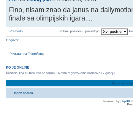
Fino, nisam znao da janus na dailymotio
finale sa olimpijskih igara....
Prethodni
Prikaži postove u poslednjih:
Po
Odgovori
Povratak na Takmičenja
KO JE ONLINE
Korisnici koji su trenutno na forumu: Nema registrovanih korisnika i 7 gostiju
Povratak na g
Index boarda
Powered by
phpBB
©
Pre