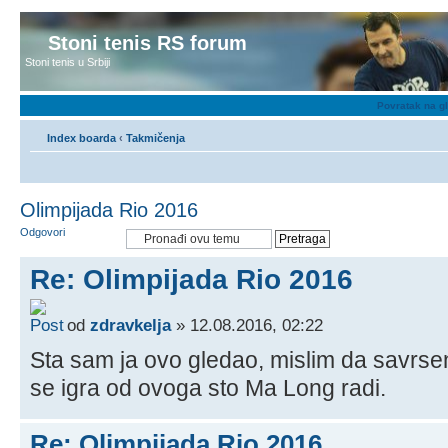
Stoni tenis RS forum
Stoni tenis u Srbiji
Povratak na g
Index boarda
‹
Takmičenja
Olimpijada Rio 2016
Odgovori
Re: Olimpijada Rio 2016
od
zdravkelja
» 12.08.2016, 02:22
Sta sam ja ovo gledao, mislim da savrsen
se igra od ovoga sto Ma Long radi.
Re: Olimpijada Rio 2016