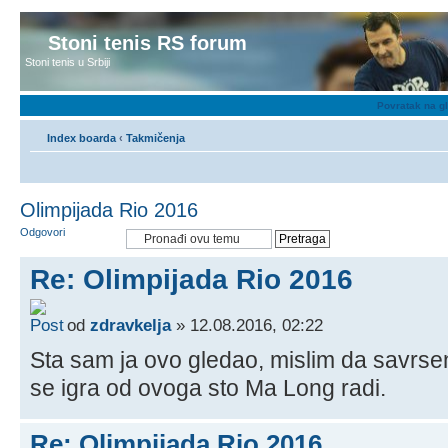
Stoni tenis RS forum
Stoni tenis u Srbiji
Povratak na g
Index boarda
‹
Takmičenja
Olimpijada Rio 2016
Odgovori
Re: Olimpijada Rio 2016
od
zdravkelja
» 12.08.2016, 02:22
Sta sam ja ovo gledao, mislim da savrsen
se igra od ovoga sto Ma Long radi.
Re: Olimpijada Rio 2016