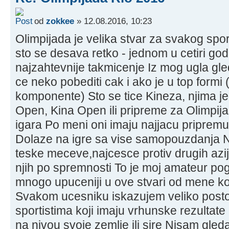
od
zokkee
» 12.08.2016, 10:23
Olimpijada je velika stvar za svakog spo
sto se desava retko - jednom u cetiri god
najzahtevnije takmicenje Iz mog ugla gle
ce neko pobediti cak i ako je u top formi
komponente) Sto se tice Kineza, njima je
Open, Kina Open ili pripreme za Olimpij
igara Po meni oni imaju najjacu pripremu 
Dolaze na igre sa vise samopouzdanja 
teske meceve,najcesce protiv drugih azi
njih po spremnosti To je moj amateur po
mnogo upuceniji u ove stvari od mene koj
Svakom ucesniku iskazujem veliko postov
sportistima koji imaju vrhunske rezultate
na nivou svoje zemlje ili sire Nisam gled