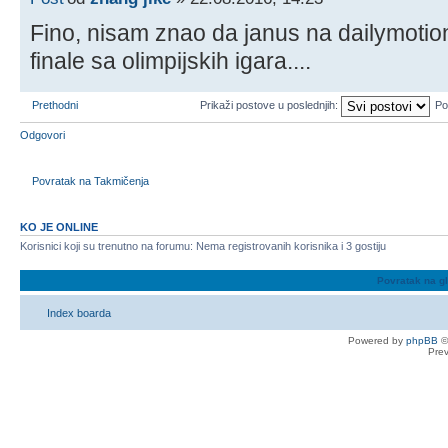
Fino, nisam znao da janus na dailymotio
finale sa olimpijskih igara....
Prethodni
Prikaži postove u poslednjih:
Po
Odgovori
Povratak na Takmičenja
KO JE ONLINE
Korisnici koji su trenutno na forumu: Nema registrovanih korisnika i 3 gostiju
Povratak na g
Index boarda
Powered by
phpBB
©
Pre