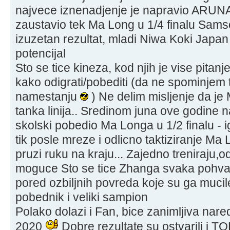
najvece iznenadjenje je napravio ARUNA 
zaustavio tek Ma Long u 1/4 finalu Sam
izuzetan rezultat, mladi Niwa Koki Japa
potencijal
Sto se tice kineza, kod njih je vise pitan
kako odigrati/pobediti (da ne spominjem
namestanju
) Ne delim misljenje da je 
tanka linija.. Sredinom juna ove godine
skolski pobedio Ma Longa u 1/2 finalu - 
tik posle mreze i odlicno taktiziranje 
pruzi ruku na kraju... Zajedno treniraju,o
moguce Sto se tice Zhanga svaka pohval
pored ozbiljnih povreda koje su ga mucil
pobednik i veliki sampion
Polako dolazi i Fan, bice zanimljiva nare
2020
Dobre rezultate su ostvarili i T