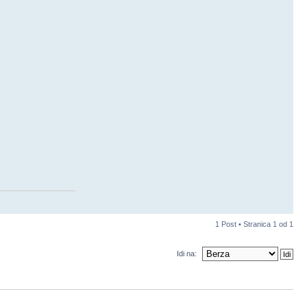
1 Post • Stranica
1
od
1
Idi na: