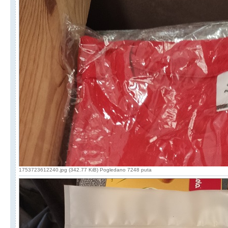
1753723612240.jpg (342.77 KiB) Pogledano 7248 puta