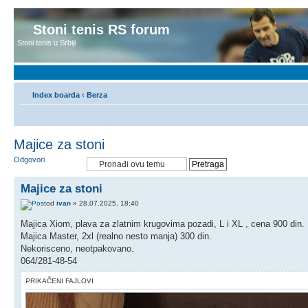
Stoni tenis RS forum
Stoni tenis u Srbiji
Index boarda
‹
Berza
Majice za stoni
Odgovori
Majice za stoni
od
ivan
» 28.07.2025, 18:40
Majica Xiom, plava za zlatnim krugovima pozadi, L i XL , cena 900 din.
Majica Master, 2xl (realno nesto manja) 300 din.
Nekorisceno, neotpakovano.
064/281-48-54
PRIKAČENI FAJLOVI