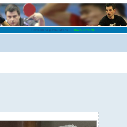
Povratak na glavnu stranu
‹
BAZA OPREME