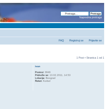
Napredna pretraga
FAQ
Registruj se
Prijavite se
1 Post • Stranica
1
od
1
ivan
Postovi:
3846
Pridružio se:
13.02.2011, 14:53
Lokacija:
Beograd
Reket:
Korbel