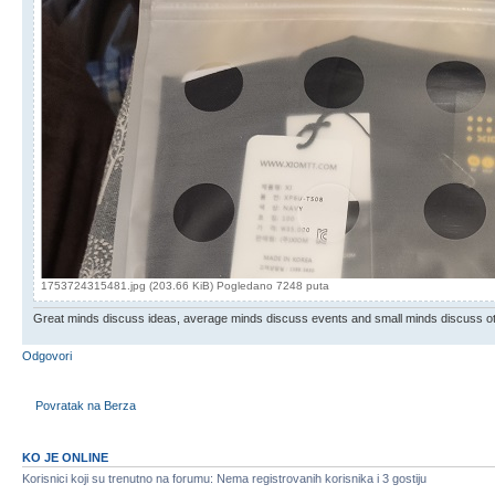
1753724315481.jpg (203.66 KiB) Pogledano 7248 puta
Great minds discuss ideas, average minds discuss events and small minds discuss o
Odgovori
Povratak na Berza
KO JE ONLINE
Korisnici koji su trenutno na forumu: Nema registrovanih korisnika i 3 gostiju