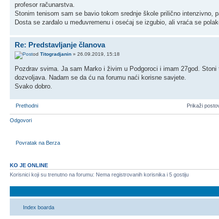
profesor računarstva.
Stonim tenisom sam se bavio tokom srednje škole prilično intenzivno, p
Dosta se zarđalo u međuvremenu i osećaj se izgubio, ali vraća se pola
Re: Predstavljanje članova
od
Titogradjanin
» 26.09.2019, 15:18
Pozdrav svima. Ja sam Marko i živim u Podgoroci i imam 27god. Stoni te
dozvoljava. Nadam se da ću na forumu naći korisne savjete.
Svako dobro.
Prethodni
Prikaži posto
Odgovori
Povratak na Berza
KO JE ONLINE
Korisnici koji su trenutno na forumu: Nema registrovanih korisnika i 5 gostiju
Index boarda