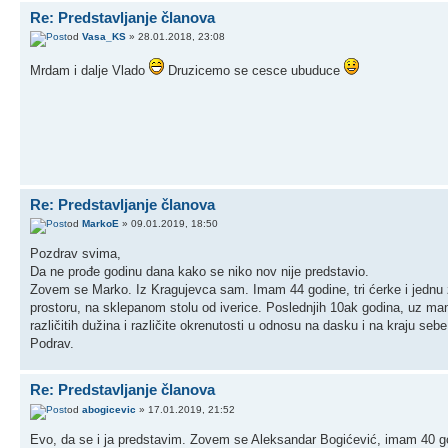
Re: Predstavljanje članova
od
Vasa_KS
» 28.01.2018, 23:08
Mrdam i dalje Vlado
Druzicemo se cesce ubuduce
Re: Predstavljanje članova
od
MarkoE
» 09.01.2019, 18:50
Pozdrav svima,
Da ne prođe godinu dana kako se niko nov nije predstavio.
Zovem se Marko. Iz Kragujevca sam. Imam 44 godine, tri ćerke i jednu 
prostoru, na sklepanom stolu od iverice. Poslednjih 10ak godina, uz ma
različitih dužina i različite okrenutosti u odnosu na dasku i na kraju se
Podrav.
Re: Predstavljanje članova
od
abogicevic
» 17.01.2019, 21:52
Evo, da se i ja predstavim. Zovem se Aleksandar Bogićević, imam 40 go