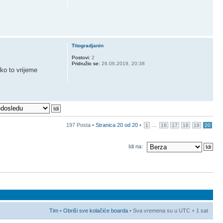
Titogradjanin
Postovi:
2
Pridružio se:
26.06.2019, 20:38
ko to vrijeme
197 Posta •
Stranica
20
od
20
•
...
1
16
17
18
19
20
Idi na:
Tim
•
Obriši sve kolačiće boarda
• Sva vremena su u UTC + 1 sat