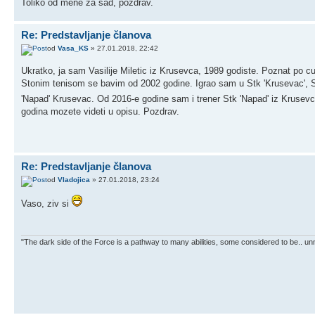
Toliko od mene za sad, pozdrav.
Re: Predstavljanje članova
od
Vasa_KS
» 27.01.2018, 22:42
Ukratko, ja sam Vasilije Miletic iz Krusevca, 1989 godiste. Poznat po 
Stonim tenisom se bavim od 2002 godine. Igrao sam u Stk 'Krusevac', S
'Napad' Krusevac. Od 2016-e godine sam i trener Stk 'Napad' iz Kruse
godina mozete videti u opisu. Pozdrav.
Re: Predstavljanje članova
od
Vladojica
» 27.01.2018, 23:24
Vaso, ziv si
"The dark side of the Force is a pathway to many abilities, some considered to be.. unn