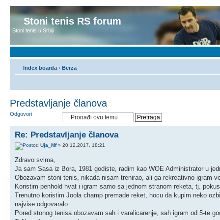
Stoni tenis RS forum
Stoni tenis u Srbiji
Index boarda
‹
Berza
Predstavljanje članova
Odgovori
Re: Predstavljanje članova
od
Uja_Mf
» 20.12.2017, 18:21
Zdravo svima,
Ja sam Sasa iz Bora, 1981 godiste, radim kao WOE Administrator u jedno
Obozavam stoni tenis, nikada nisam trenirao, ali ga rekreativno igram 
Koristim penhold hvat i igram samo sa jednom stranom reketa, tj. poku
Trenutno koristim Joola champ premade reket, hocu da kupim neko ozbil
najvise odgovaralo.
Pored stonog tenisa obozavam sah i varalicarenje, sah igram od 5-te go