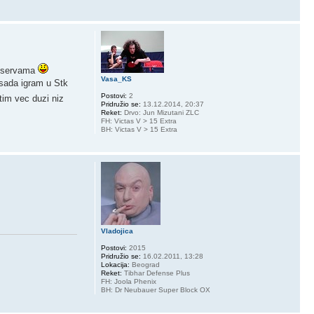
im servama
Vasa_KS
 sada igram u Stk
Postovi:
2
tim vec duzi niz
Pridružio se:
13.12.2014, 20:37
Reket:
Drvo: Jun Mizutani ZLC
FH: Victas V > 15 Extra
BH: Victas V > 15 Extra
Vladojica
Postovi:
2015
Pridružio se:
16.02.2011, 13:28
Lokacija:
Beograd
Reket:
Tibhar Defense Plus
FH: Joola Phenix
BH: Dr Neubauer Super Block OX