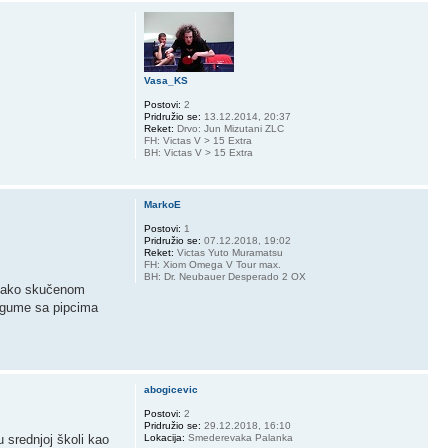
Vasa_KS
Postovi:
2
Pridružio se:
13.12.2014, 20:37
Reket:
Drvo: Jun Mizutani ZLC
FH: Victas V > 15 Extra
BH: Victas V > 15 Extra
MarkoE
Postovi:
1
Pridružio se:
07.12.2018, 19:02
Reket:
Victas Yuto Muramatsu
FH: Xiom Omega V Tour max.
BH: Dr. Neubauer Desperado 2 OX
u jako skučenom
m gume sa pipcima
abogicevic
Postovi:
2
Pridružio se:
29.12.2018, 16:10
 srednjoj školi kao
Lokacija:
Smederevaka Palanka