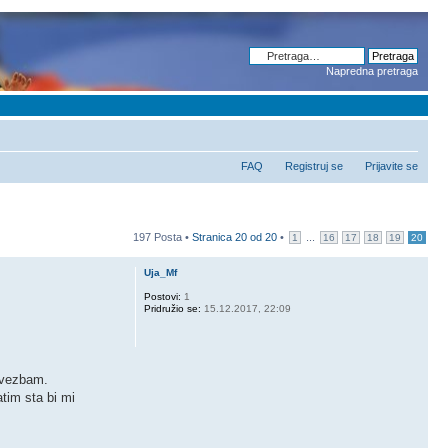
Napredna pretraga
FAQ
Registruj se
Prijavite se
197 Posta •
Stranica
20
od
20
•
...
1
16
17
18
19
20
Uja_Mf
Postovi:
1
Pridružio se:
15.12.2017, 22:09
 vezbam.
tim sta bi mi