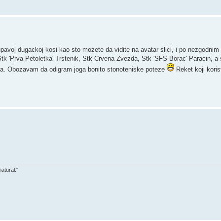
cupavoj dugackoj kosi kao sto mozete da vidite na avatar slici, i po nezgodn
tk 'Prva Petoletka' Trstenik, Stk Crvena Zvezda, Stk 'SFS Borac' Paracin, a
vca. Obozavam da odigram joga bonito stonoteniske poteze
Reket koji koris
atural."