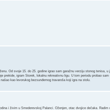
ženu. Od svoje 15. do 25. godine igrao sam garažnu verziju stonog tenisa, 
nje prekide, igram Storek, lokalnu rekreativnu ligu. U tom periodu probao sa
be našao kao levorukog bezsunđernog travaroša koji igra na stolu.
dina i živim u Smederevskoj Palanci. Oženjen, otac dvojice dečaka. Radim u