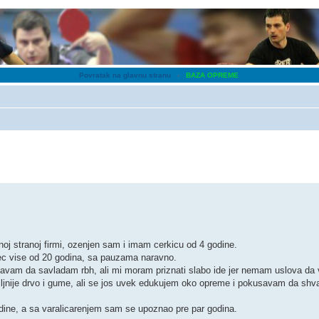
Povratak na glavnu stranu
‹
BAZA OPREME
j stranoj firmi, ozenjen sam i imam cerkicu od 4 godine.
vec vise od 20 godina, sa pauzama naravno.
savam da savladam rbh, ali mi moram priznati slabo ide jer nemam uslova da
jnije drvo i gume, ali se jos uvek edukujem oko opreme i pokusavam da shva
dine, a sa varalicarenjem sam se upoznao pre par godina.