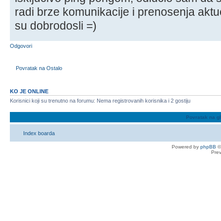
radi brze komunikacije i prenosenja aktue
su dobrodosli =)
Odgovori
Povratak na Ostalo
KO JE ONLINE
Korisnici koji su trenutno na forumu: Nema registrovanih korisnika i 2 gostiju
Povratak na g
Index boarda
Powered by
phpBB
©
Pre