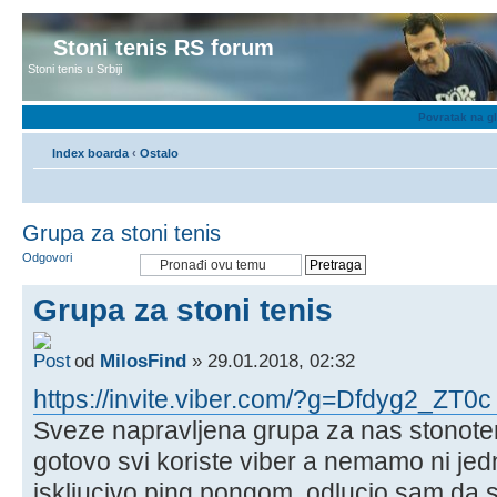
Stoni tenis RS forum
Stoni tenis u Srbiji
Povratak na g
Index boarda
‹
Ostalo
Grupa za stoni tenis
Odgovori
Grupa za stoni tenis
od
MilosFind
» 29.01.2018, 02:32
https://invite.viber.com/?g=Dfdyg2_ZT0
Sveze napravljena grupa za nas stonoten
gotovo svi koriste viber a nemamo ni jed
iskljucivo ping pongom, odlucio sam da 