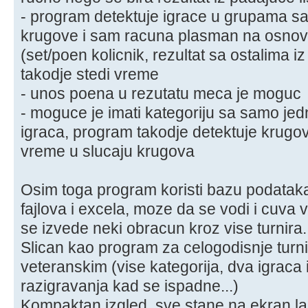
- program detektuje igrace u grupama sa
krugove i sam racuna plasman na osnovu
(set/poen kolicnik, rezultat sa ostalima iz
takodje stedi vreme
- unos poena u rezutatu meca je moguc
- moguce je imati kategoriju sa samo jed
igraca, program takodje detektuje krugo
vreme u slucaju krugova
Osim toga program koristi bazu podataka,
fajlova i excela, moze da se vodi i cuva v
se izvede neki obracun kroz vise turnira.
Slican kao program za celogodisnje turnir
veteranskim (vise kategorija, dva igraca 
razigravanja kad se ispadne...)
Kompaktan izgled, sve stane na ekran l