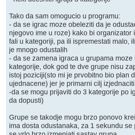
Tako da sam omogucio u programu:
- da se igrac moze obeleziti da je odusta
njegovo ime u roze) kako bi organizator 
fali u kategoriji, pa ili ispremestati malo,
je mnogo odustalih
- da se zamena igraca u grupama moze iz
kategorije, dok god te dve grupe nisu zap
istoj poziciji(sto mi je prvobitno bio plan 
ujednacene) jer je primarni cilj izjednaci
-da se mogu prijaviti do 3 kategorije po i
da dopusti)
Grupe se takodje mogu brzo ponovo kreir
ima dosta odustanaka, za 1 sekundu se 
se vrlo brzo izmenjati sastav grupa.