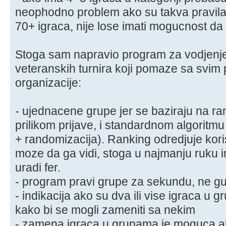
neophodno problem ako su takva pravila)
70+ igraca, nije lose imati mogucnost d
Stoga sam napravio program za vodjenje (
veteranskih turnira koji pomaze sa svim
organizacije:
- ujednacene grupe jer se baziraju na ra
prilikom prijave, i standardnom algoritm
+ randomizacija). Ranking odredjuje kori
moze da ga vidi, stoga u najmanju ruku
uradi fer.
- program pravi grupe za sekundu, ne g
- indikacija ako su dva ili vise igraca u g
kako bi se mogli zameniti sa nekim
- zamena igraca u grupama je moguca ali