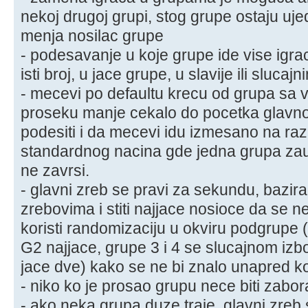
nekoj drugoj grupi, stog grupe ostaju u
menja nosilac grupe
- podesavanje u koje grupe ide vise igr
isti broj, u jace grupe, u slavije ili sluca
- mecevi po defaultu krecu od grupa sa v
proseku manje cekalo do pocetka glavno
podesiti i da mecevi idu izmesano na ra
standardnog nacina gde jedna grupa za
ne zavrsi.
- glavni zreb se pravi za sekundu, bazir
zrebovima i stiti najjace nosioce da se 
koristi randomizaciju u okviru podgrupe 
G2 najjace, grupe 3 i 4 se slucajnom iz
jace dve) kako se ne bi znalo unapred k
- niko ko je prosao grupu nece biti zabor
- ako neka grupa duze traje, glavni zreb 