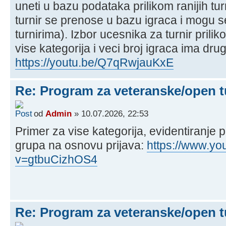
uneti u bazu podataka prilikom ranijih tur
turnir se prenose u bazu igraca i mogu se
turnirima). Izbor ucesnika za turnir prilik
vise kategorija i veci broj igraca ima drug
https://youtu.be/Q7qRwjauKxE
Re: Program za veteranske/open t
od
Admin
» 10.07.2026, 22:53
Primer za vise kategorija, evidentiranje pr
grupa na osnovu prijava:
https://www.y
v=gtbuCizhOS4
Re: Program za veteranske/open t