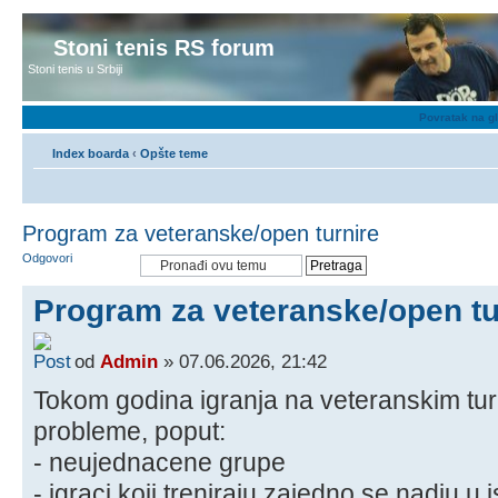
Stoni tenis RS forum
Stoni tenis u Srbiji
Povratak na g
Index boarda
‹
Opšte teme
Program za veteranske/open turnire
Odgovori
Program za veteranske/open tu
od
Admin
» 07.06.2026, 21:42
Tokom godina igranja na veteranskim tu
probleme, poput:
- neujednacene grupe
- igraci koji treniraju zajedno se nadju u i