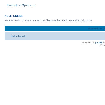
Povratak na Opšte teme
KO JE ONLINE
Korisnici koji su trenutno na forumu: Nema registrovanih korisnika i 10 gostiju
Povratak na g
Index boarda
Powered by
phpBB
©
Pre