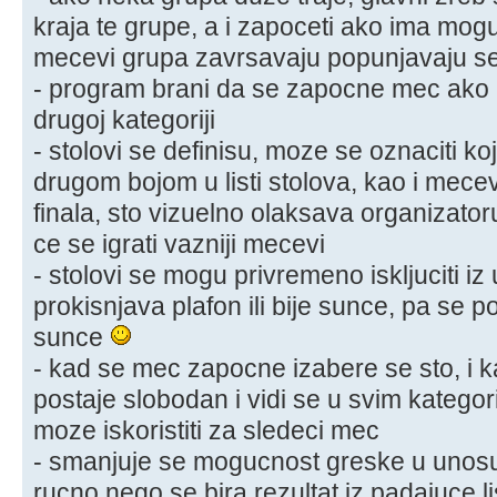
kraja te grupe, a i zapoceti ako ima mo
mecevi grupa zavrsavaju popunjavaju se
- program brani da se zapocne mec ako i
drugoj kategoriji
- stolovi se definisu, moze se oznaciti koji
drugom bojom u listi stolova, kao i mecevi 
finala, sto vizuelno olaksava organizato
ce se igrati vazniji mecevi
- stolovi se mogu privremeno iskljuciti iz
prokisnjava plafon ili bije sunce, pa se po
sunce
- kad se mec zapocne izabere se sto, i k
postaje slobodan i vidi se u svim katego
moze iskoristiti za sledeci mec
- smanjuje se mogucnost greske u unosu 
rucno nego se bira rezultat iz padajuce li