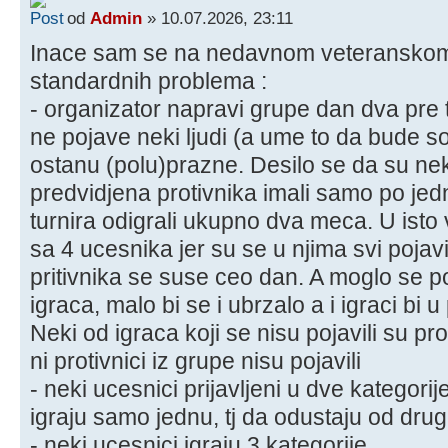
od
Admin
» 10.07.2026, 23:11
Inace sam se na nedavnom veteranskom 
standardnih problema :
- organizator napravi grupe dan dva pre t
ne pojave neki ljudi (a ume to da bude so
ostanu (polu)prazne. Desilo se da su neki
predvidjena protivnika imali samo po jedn
turnira odigrali ukupno dva meca. U isto
sa 4 ucesnika jer su se u njima svi pojavil
pritivnika se suse ceo dan. A moglo se p
igraca, malo bi se i ubrzalo a i igraci bi u
Neki od igraca koji se nisu pojavili su pro
ni protivnici iz grupe nisu pojavili
- neki ucesnici prijavljeni u dve kategori
igraju samo jednu, tj da odustaju od dru
- neki ucesnici igraju 3 kategorije