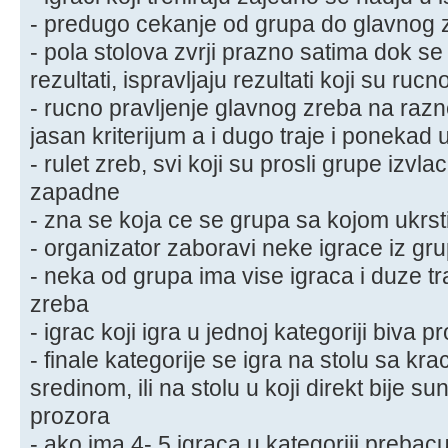
- predugo cekanje od grupa do glavnog 
- pola stolova zvrji prazno satima dok s
rezultati, ispravljaju rezultati koji su ruc
- rucno pravljenje glavnog zreba na razn
jasan kriterijum a i dugo traje i ponekad
- rulet zreb, svi koji su prosli grupe izv
zapadne
- zna se koja ce se grupa sa kojom ukrst
- organizator zaboravi neke igrace iz gr
- neka od grupa ima vise igraca i duze tra
zreba
- igrac koji igra u jednoj kategoriji biva 
- finale kategorije se igra na stolu sa 
sredinom, ili na stolu u koji direkt bije 
prozora
- ako ima 4- 5 igraca u kategoriji prebacu