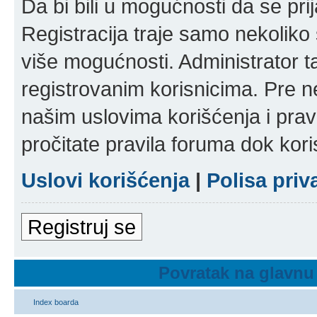
Da bi bili u mogućnosti da se prij
Registracija traje samo nekolik
više mogućnosti. Administrator t
registrovanim korisnicima. Pre n
našim uslovima korišćenja i pravi
pročitate pravila foruma dok kori
Uslovi korišćenja
|
Polisa priv
Registruj se
Povratak na glavnu
Index boarda