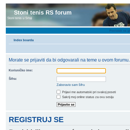
Stoni tenis RS forum
Stoni tenis u Srbiji
Povratak na g
Index boarda
Morate se prijaviti da bi odgovarali na teme u ovom forumu.
Korisničko ime:
Šifra:
Zaboravio sam šifru
Prijavi me automatski pri svakoj poseti
Sakrij moj online status za ovu sesiju
REGISTRUJ SE